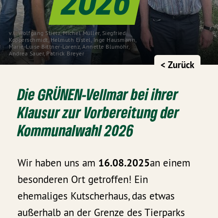
2026
v.l. Wolfgang Stietz, Michel Müller, Siegfried
Kopperschmidt, Helmuth Eistel, Inge Hausmann,
Marie-Luise Bittner-Lorenz, Annette Blumöhr,
Andrea Sauer, Patrick Breyer
< Zurück
Die GRÜNEN-Vellmar bei ihrer
Klausur zur Vorbereitung der
Kommunalwahl 2026
Wir haben uns am
16.08.2025
an einem
besonderen Ort getroffen! Ein
ehemaliges Kutscherhaus, das etwas
außerhalb an der Grenze des Tierparks