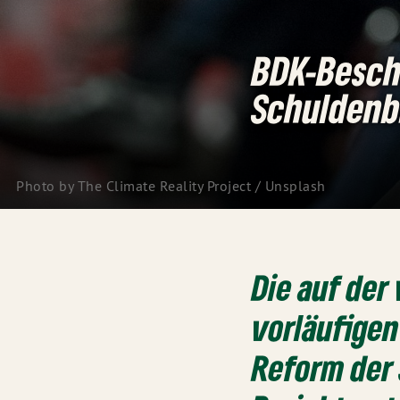
BDK-Besch
Schuldenb
Photo by
The Climate Reality Project
/
Unsplash
Die auf de
vorläufigen
Reform der