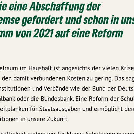
ie eine Abschaffung der
emse gefordert und schon in u
mm von 2021 auf eine Reform
ielraum im Haushalt ist angesichts der vielen Kri
d den damit verbundenen Kosten zu gering. Das sa
nstitutionen und Verbände wie der Bund der Deutsc
albank oder die Bundesbank. Eine Reform der Sch
 Leitplanken für Staatsausgaben und ermöglicht de
itionen in unsere Zukunft.
chhaltigkeit stehen wir für kluges Schuldenmanage