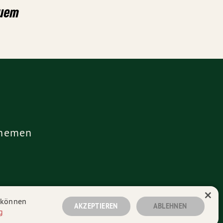
euem
hemen
×
n können
AKZEPTIEREN
ABLEHNEN
g