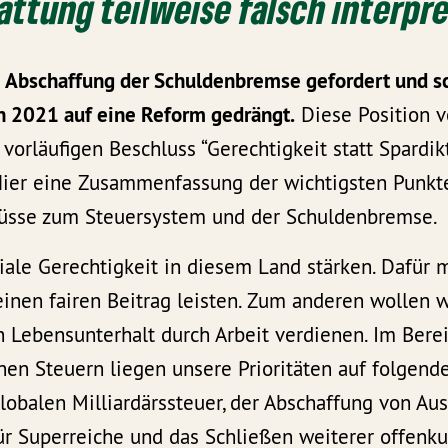
attung teilweise falsch interpre
e Abschaffung der Schuldenbremse gefordert und s
 2021 auf eine Reform gedrängt.
Diese Position v
vorläufigen Beschluss “Gerechtigkeit statt Spardikt
. Hier eine Zusammenfassung der wichtigsten Punkt
lüsse zum Steuersystem und der Schuldenbremse.
ziale Gerechtigkeit in diesem Land stärken. Dafür
inen fairen Beitrag leisten. Zum anderen wollen w
en Lebensunterhalt durch Arbeit verdienen. Im Bere
n Steuern liegen unsere Prioritäten auf folgend
lobalen Milliardärssteuer, der Abschaffung von A
ür Superreiche und das Schließen weiterer offenk