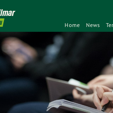
llmar
N
Home
News
Te