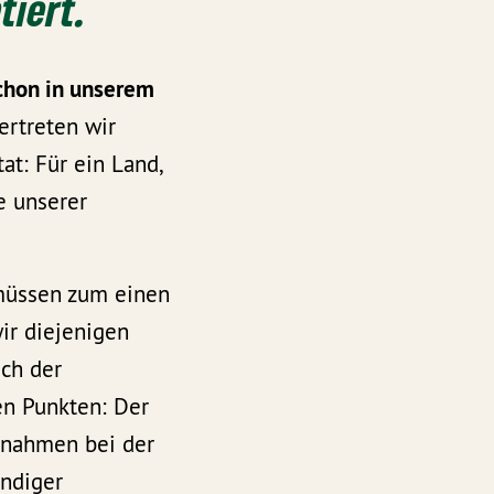
tiert.
chon in unserem
ertreten wir
at: Für ein Land,
e unserer
 müssen zum einen
ir diejenigen
ich der
en Punkten: Der
usnahmen bei der
undiger