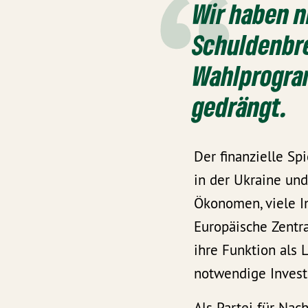
Wir haben n
Schuldenbr
Wahlprogra
gedrängt.
Der finanzielle Sp
in der Ukraine un
Ökonomen, viele I
Europäische Zentr
ihre Funktion als
notwendige Invest
Als Partei für Na