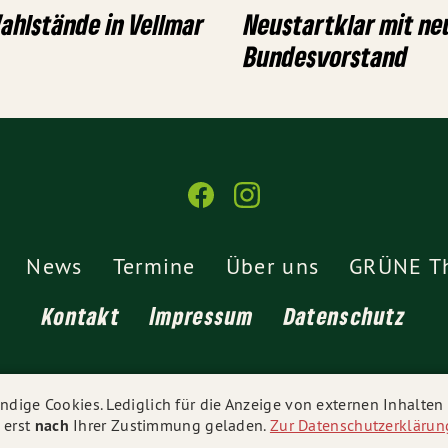
ahlstände in Vellmar
Neustartklar mit n
Bundesvorstand
News
Termine
Über uns
GRÜNE T
Kontakt
Impressum
Datenschutz
© 2026
Ortsverband Vellmar
- Alle Rechte vorbehalten.
dige Cookies. Lediglich für die Anzeige von externen Inhalte
 erst
nach
Ihrer Zustimmung geladen.
Zur Datenschutzerklärun