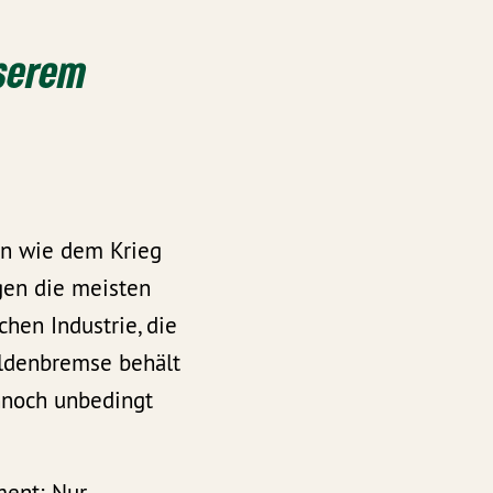
nserem
sen wie dem Krieg
gen die meisten
hen Industrie, die
uldenbremse behält
nnoch unbedingt
ment: Nur